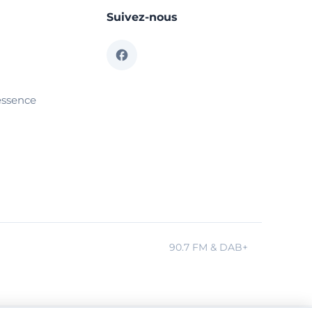
Suivez-nous
essence
90.7 FM & DAB+