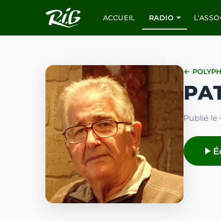
ACCUEIL
RADIO
L'ASSO
← POLYPH
PA
Publié le
É