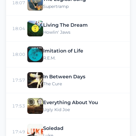
18:07
Supertramp
Living The Dream
18:04
Howlin' Jaws
Imitation of Life
18:00
R.E.M.
In Between Days
17:57
The Cure
Everything About You
17:53
Ugly Kid Joe
Soledad
17:49
Luke