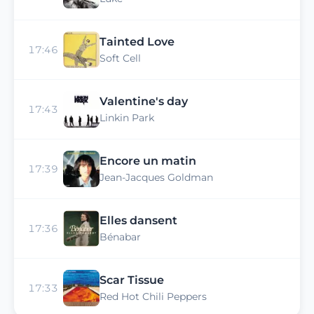
Tainted Love
17:46
Soft Cell
Valentine's day
17:43
Linkin Park
Encore un matin
17:39
Jean-Jacques Goldman
Elles dansent
17:36
Bénabar
Scar Tissue
17:33
Red Hot Chili Peppers