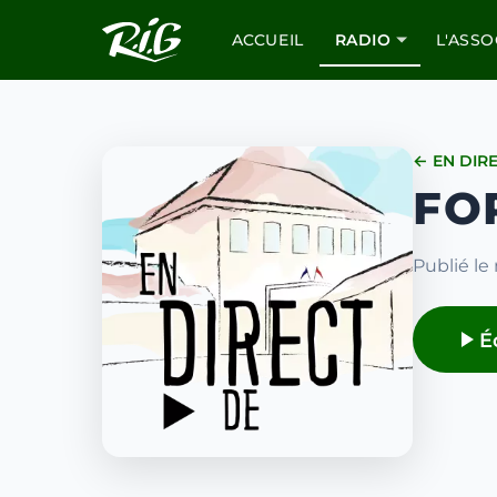
ACCUEIL
RADIO
L'ASSO
← EN DIR
FOR
Publié le 
É