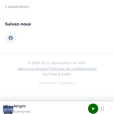
L'association
Suivez-nous
© 2026 R.I.G. Association loi 1901.
Mentions légales
·
Politique de confidentialité
90.7 FM & DAB+
Site créé par
cubeweb.fr
Alright
Supergrass