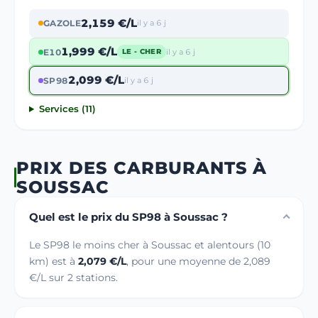
2,159 €/L
GAZOLE
il y a 6 j
1,999 €/L
E10
il y a 6 j
LE - CHER
2,099 €/L
SP98
il y a 6 j
Services (11)
PRIX DES CARBURANTS À
SOUSSAC
Quel est le prix du SP98 à Soussac ?
Le SP98 le moins cher à Soussac et alentours (10
km) est à
2,079 €/L
, pour une moyenne de 2,089
€/L sur 2 stations.