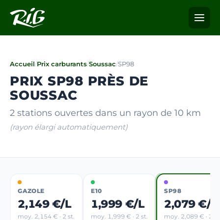
Accueil
/
Prix carburants
/
Soussac
/
SP98
PRIX SP98 PRÈS DE
SOUSSAC
2 stations ouvertes dans un rayon de 10 km
(rayon élargi automatiquement)
GAZOLE
E10
SP98
2,149 €/L
1,999 €/L
2,079 €/L
moy. 2,154 € · 2 st.
moy. 1,999 € · 2 st.
moy. 2,089 € · 2 st