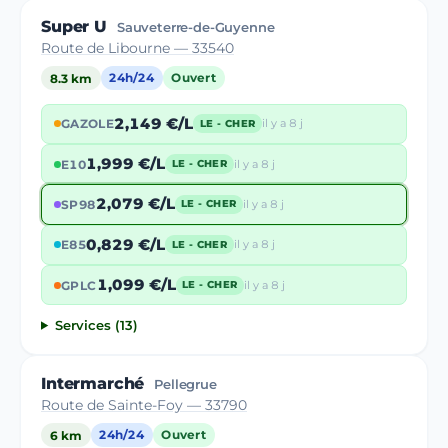
Super U
Sauveterre-de-Guyenne
Route de Libourne — 33540
8.3 km
24h/24
Ouvert
2,149 €/L
GAZOLE
il y a 8 j
LE - CHER
1,999 €/L
E10
il y a 8 j
LE - CHER
2,079 €/L
SP98
il y a 8 j
LE - CHER
0,829 €/L
E85
il y a 8 j
LE - CHER
1,099 €/L
GPLC
il y a 8 j
LE - CHER
Services (13)
Intermarché
Pellegrue
Route de Sainte-Foy — 33790
6 km
24h/24
Ouvert