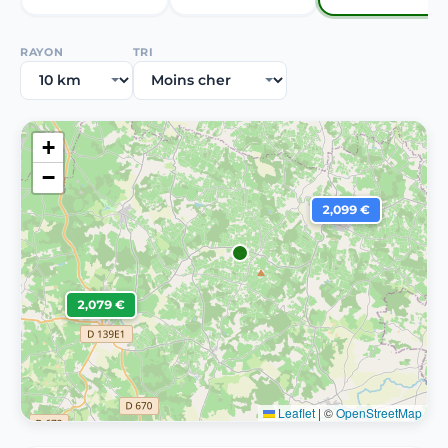
RAYON
TRI
+
−
2,099 €
2,079 €
Leaflet
|
©
OpenStreetMap