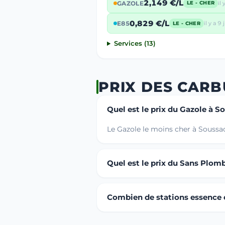
2,149 €/L
GAZOLE
il 
LE - CHER
0,829 €/L
E85
il y a 9 j
LE - CHER
Services (13)
PRIX DES CAR
Quel est le prix du Gazole à S
Le Gazole le moins cher à Soussac
Quel est le prix du Sans Plom
Combien de stations essence o