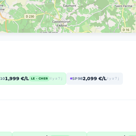
1,999 €/L
2,099 €/L
10
il y a 7 j
SP98
il y a 7 j
LE - CHER