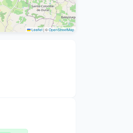
Leaflet
|
©
OpenStreetMap