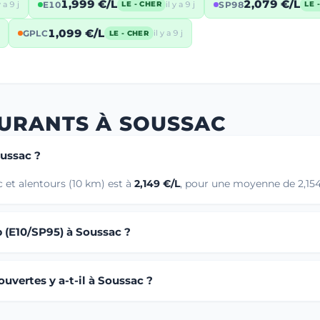
1,999 €/L
2,079 €/L
y a 9 j
E10
il y a 9 j
SP98
LE - CHER
LE 
1,099 €/L
GPLC
il y a 9 j
LE - CHER
BURANTS À SOUSSAC
oussac ?
 et alentours (10 km) est à
2,149 €/L
, pour une moyenne de 2,154 
b (E10/SP95) à Soussac ?
uvertes y a-t-il à Soussac ?