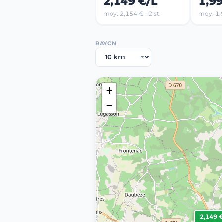
2,149 €/L
1,9
moy. 2,154 € · 2 st.
moy. 1,9
RAYON
+
−
2,149 