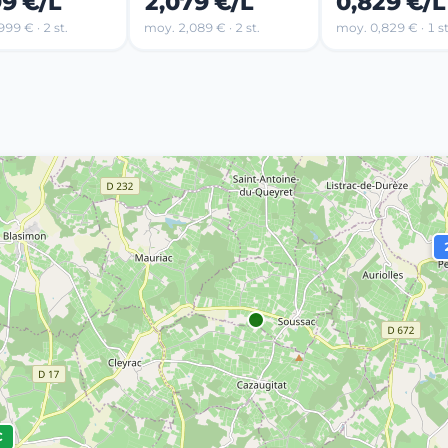
99 €/L
2,079 €/L
0,829 €/L
99 € · 2 st.
moy. 2,089 € · 2 st.
moy. 0,829 € · 1 st
€