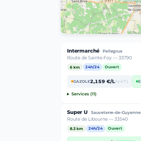
Intermarché
Pellegrue
Route de Sainte-Foy — 33790
6 km
24h/24
Ouvert
2,159 €/L
GAZOLE
il y a 7 j
E
Services (11)
Super U
Sauveterre-de-Guyenne
Route de Libourne — 33540
8.3 km
24h/24
Ouvert