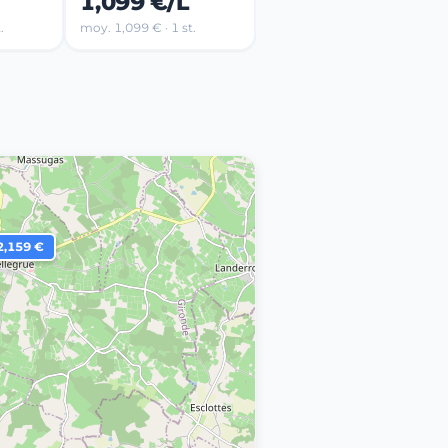
1,099 €/L
.
moy. 1,099 € · 1 st.
2,159 €