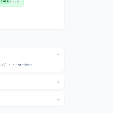
il y a 9 j
- CHER
€/L sur 2 stations.