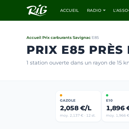
ACCUEIL
RADIO
L'ASSO
Accueil
/
Prix carburants
/
Savignac
/
E85
PRIX E85 PRÈS
1 station ouverte dans un rayon de 15 
GAZOLE
E10
2,058 €/L
1,896 
moy. 2,137 € · 12 st.
moy. 1,966 € 