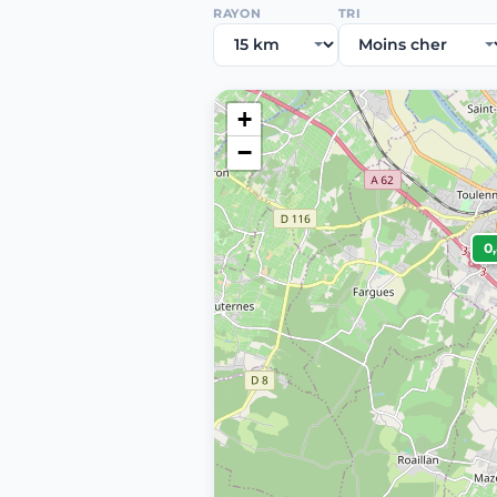
RAYON
TRI
+
−
0