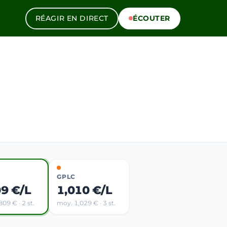
RÉAGIR EN DIRECT
ÉCOUTER
GPLC
09 €/L
1,010 €/L
09 € · 2 st.
moy. 1,029 € · 3 st.