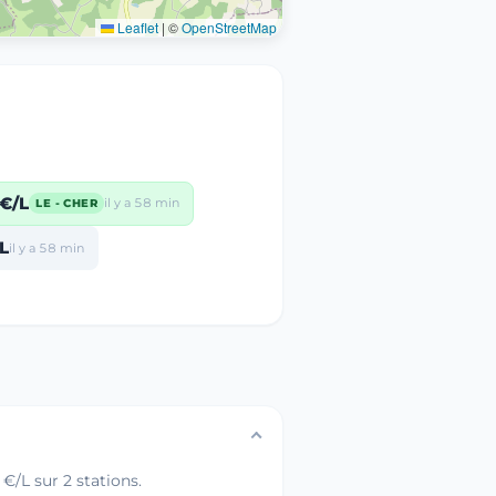
Leaflet
|
©
OpenStreetMap
€/L
il y a 58 min
LE - CHER
L
il y a 58 min
€/L sur 2 stations.