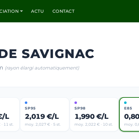
CIATION
ACTU
CONTACT
 DE SAVIGNAC
km
(rayon élargi automatiquement)
SP95
SP98
E85
€/L
2,019 €/L
1,990 €/L
0,8
· 11 st.
moy. 2,027 € · 5 st.
moy. 2,022 € · 10 st.
moy. 0,8