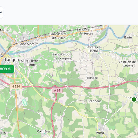
,809 €