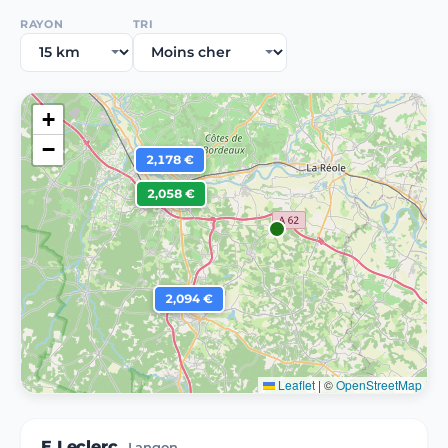
RAYON
TRI
+
−
2,178 €
2,058 €
2,094 €
Leaflet
|
©
OpenStreetMap
E.Leclerc
Langon