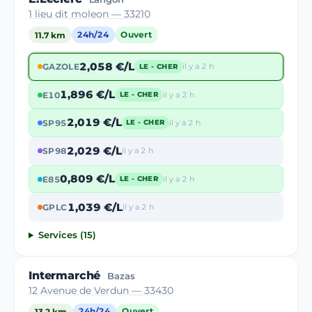
1 lieu dit moleon — 33210
11.7 km
24h/24
Ouvert
2,058 €/L
GAZOLE
il y a 2 h
LE - CHER
1,896 €/L
E10
il y a 2 h
LE - CHER
2,019 €/L
SP95
il y a 2 h
LE - CHER
2,029 €/L
SP98
il y a 2 h
0,809 €/L
E85
il y a 2 h
LE - CHER
1,039 €/L
GPLC
il y a 2 h
Services (15)
Intermarché
Bazas
12 Avenue de Verdun — 33430
13.2 km
24h/24
Ouvert