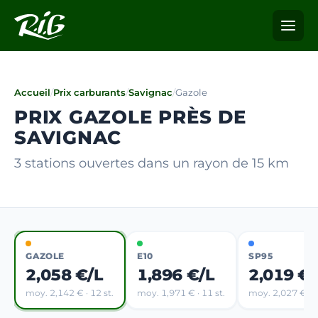
Accueil
/
Prix carburants
/
Savignac
/
Gazole
PRIX GAZOLE PRÈS DE
SAVIGNAC
3 stations ouvertes dans un rayon de 15 km
GAZOLE
E10
SP95
2,058 €/L
1,896 €/L
2,019 €/
moy. 2,142 € · 12 st.
moy. 1,971 € · 11 st.
moy. 2,027 € · 5