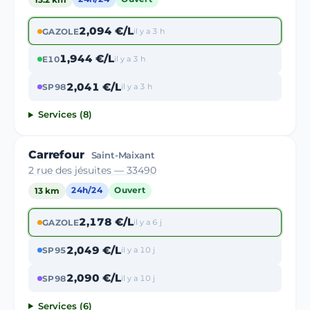
2,094 €/L
GAZOLE
il y a 3 h
1,944 €/L
E10
il y a 3 h
2,041 €/L
SP98
il y a 3 h
Services (8)
Carrefour
Saint-Maixant
2 rue des jésuites — 33490
13 km
24h/24
Ouvert
2,178 €/L
GAZOLE
il y a 6 j
2,049 €/L
SP95
il y a 10 j
2,090 €/L
SP98
il y a 10 j
Services (6)