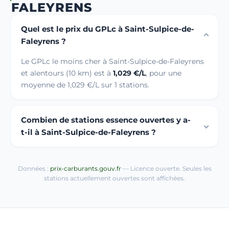
FALEYRENS
Quel est le prix du GPLc à Saint-Sulpice-de-
Faleyrens ?
Le GPLc le moins cher à Saint-Sulpice-de-Faleyrens
et alentours (10 km) est à
1,029 €/L
, pour une
moyenne de 1,029 €/L sur 1 stations.
Combien de stations essence ouvertes y a-
t-il à Saint-Sulpice-de-Faleyrens ?
Données :
prix-carburants.gouv.fr
— Licence ouverte. Seules les
stations actuellement ouvertes sont affichées.