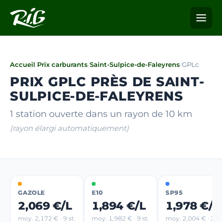
Accueil
/
Prix carburants
/
Saint-Sulpice-de-Faleyrens
/
GPLc
PRIX GPLC PRÈS DE SAINT-
SULPICE-DE-FALEYRENS
1 station ouverte dans un rayon de 10 km
(rayon élargi automatiquement)
GAZOLE
E10
SP95
2,069 €/L
1,894 €/L
1,978 €/L
moy. 2,172 € · 9 st.
moy. 1,982 € · 9 st.
moy. 2,004 € · 2 st