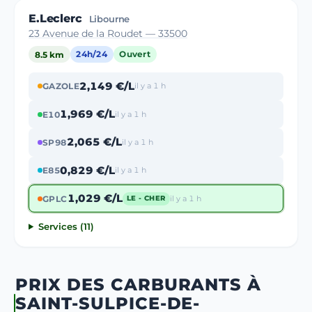
E.Leclerc
Libourne
23 Avenue de la Roudet — 33500
8.5 km
24h/24
Ouvert
2,149 €/L
GAZOLE
il y a 1 h
1,969 €/L
E10
il y a 1 h
2,065 €/L
SP98
il y a 1 h
0,829 €/L
E85
il y a 1 h
1,029 €/L
GPLC
il y a 1 h
LE - CHER
Services (11)
PRIX DES CARBURANTS À
SAINT-SULPICE-DE-