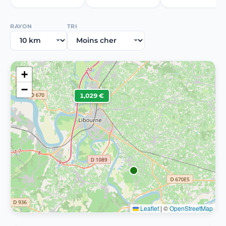
RAYON
TRI
+
−
1,029 €
Leaflet
|
©
OpenStreetMap