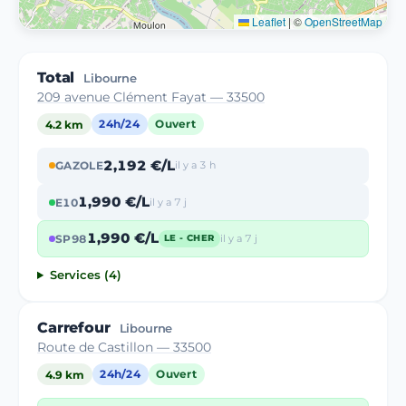
Leaflet
|
©
OpenStreetMap
Total
Libourne
209 avenue Clément Fayat — 33500
4.2 km
24h/24
Ouvert
2,192 €/L
GAZOLE
il y a 3 h
1,990 €/L
E10
il y a 7 j
1,990 €/L
SP98
il y a 7 j
LE - CHER
Services (4)
Carrefour
Libourne
Route de Castillon — 33500
4.9 km
24h/24
Ouvert