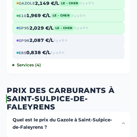
2,149 €/L
GAZOLE
il y a 9 h
LE - CHER
1,969 €/L
E10
il y a 9 h
LE - CHER
2,029 €/L
SP95
il y a 9 h
LE - CHER
2,087 €/L
SP98
il y a 9 h
0,838 €/L
E85
il y a 9 h
Services (4)
PRIX DES CARBURANTS À
SAINT-SULPICE-DE-
FALEYRENS
Quel est le prix du Gazole à Saint-Sulpice-
de-Faleyrens ?