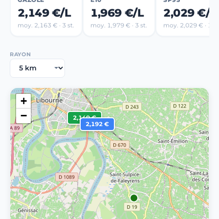
2,149 €/L
1,969 €/L
2,029 €/L
moy. 2,163 € · 3 st.
moy. 1,979 € · 3 st.
moy. 2,029 € · 1 st
RAYON
+
−
2,149 €
2,192 €