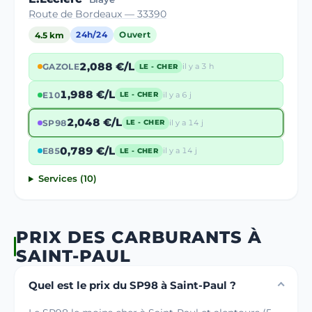
Route de Bordeaux — 33390
4.5 km
24h/24
Ouvert
2,088 €/L
GAZOLE
il y a 3 h
LE - CHER
1,988 €/L
E10
il y a 6 j
LE - CHER
2,048 €/L
SP98
il y a 14 j
LE - CHER
0,789 €/L
E85
il y a 14 j
LE - CHER
Services (10)
PRIX DES CARBURANTS À
SAINT-PAUL
Quel est le prix du SP98 à Saint-Paul ?