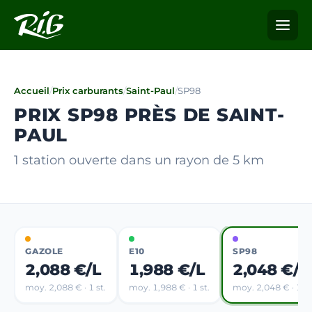
Accueil
/
Prix carburants
/
Saint-Paul
/
SP98
PRIX SP98 PRÈS DE SAINT-
PAUL
1 station ouverte dans un rayon de 5 km
GAZOLE
E10
SP98
2,088 €/L
1,988 €/L
2,048 €/L
moy. 2,088 € · 1 st.
moy. 1,988 € · 1 st.
moy. 2,048 € · 1 st