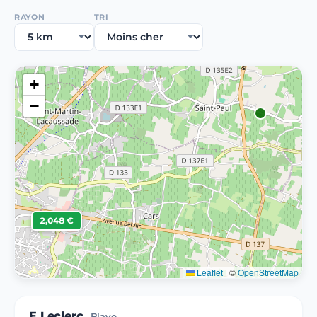
RAYON
TRI
+
−
2,048 €
Leaflet
|
©
OpenStreetMap
E.Leclerc
Blaye