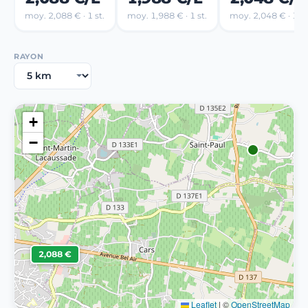
moy. 2,088 € · 1 st.
moy. 1,988 € · 1 st.
moy. 2,048 € · 1 st
RAYON
+
−
2,088 €
Leaflet
|
©
OpenStreetMap