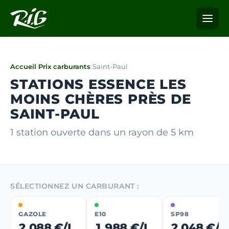
Accueil
/
Prix carburants
/
Saint-Paul
STATIONS ESSENCE LES
MOINS CHÈRES PRÈS DE
SAINT-PAUL
1 station ouverte dans un rayon de 5 km
SÉLECTIONNEZ UN CARBURANT :
GAZOLE
E10
SP98
2,088 €/L
1,988 €/L
2,048 €/L