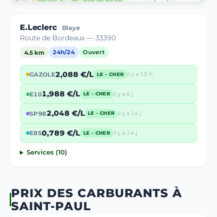
E.Leclerc
Blaye
Route de Bordeaux — 33390
4.5 km
24h/24
Ouvert
2,088 €/L
GAZOLE
il y a 15 h
LE - CHER
1,988 €/L
E10
il y a 6 j
LE - CHER
2,048 €/L
SP98
il y a 14 j
LE - CHER
0,789 €/L
E85
il y a 14 j
LE - CHER
Services (10)
PRIX DES CARBURANTS À
SAINT-PAUL