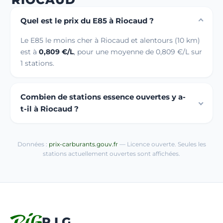
Quel est le prix du E85 à Riocaud ?
Le E85 le moins cher à Riocaud et alentours (10 km)
est à
0,809 €/L
, pour une moyenne de 0,809 €/L sur
1 stations.
Combien de stations essence ouvertes y a-
t-il à Riocaud ?
Données :
prix-carburants.gouv.fr
— Licence ouverte. Seules les
stations actuellement ouvertes sont affichées.
R.I.G