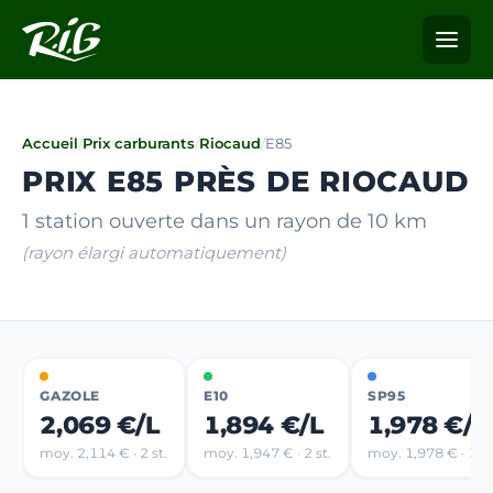
Accueil
/
Prix carburants
/
Riocaud
/
E85
PRIX E85 PRÈS DE RIOCAUD
1 station ouverte dans un rayon de 10 km
(rayon élargi automatiquement)
GAZOLE
E10
SP95
2,069 €/L
1,894 €/L
1,978 €/L
moy. 2,114 € · 2 st.
moy. 1,947 € · 2 st.
moy. 1,978 € · 1 st