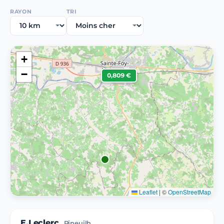
RAYON
TRI
+
−
0,809 €
Leaflet
|
©
OpenStreetMap
E.Leclerc
Pineuilh