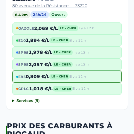
80 avenue de la Résistance — 33220
8.4 km
24h/24
Ouvert
2,069 €/L
GAZOLE
il y a 12 h
LE - CHER
1,894 €/L
E10
il y a 12 h
LE - CHER
1,978 €/L
SP95
il y a 12 h
LE - CHER
2,057 €/L
SP98
il y a 12 h
LE - CHER
0,809 €/L
E85
il y a 12 h
LE - CHER
1,018 €/L
GPLC
il y a 12 h
LE - CHER
Services (9)
PRIX DES CARBURANTS À
RIOCAUD