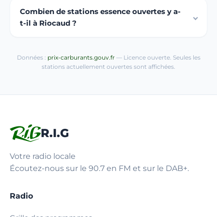
Combien de stations essence ouvertes y a-
t-il à Riocaud ?
Données :
prix-carburants.gouv.fr
— Licence ouverte. Seules les
stations actuellement ouvertes sont affichées.
R.I.G
Votre radio locale
Écoutez-nous sur le 90.7 en FM et sur le DAB+.
Radio