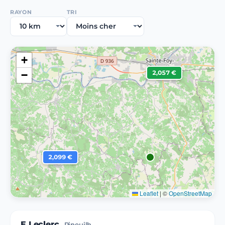
RAYON
TRI
+
−
2,057 €
2,099 €
Leaflet
|
©
OpenStreetMap
E.Leclerc
Pineuilh