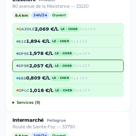
80 avenue de la Résistance — 33220
8.4 km
24h/24
Ouvert
2,069 €/L
GAZOLE
il y a 13 h
LE - CHER
1,894 €/L
E10
il y a 13 h
LE - CHER
1,978 €/L
SP95
il y a 13 h
LE - CHER
2,057 €/L
SP98
il y a 13 h
LE - CHER
0,809 €/L
E85
il y a 13 h
LE - CHER
1,018 €/L
GPLC
il y a 13 h
LE - CHER
Services (9)
Intermarché
Pellegrue
Route de Sainte-Foy — 33790
9.8 km
24h/24
Ouvert