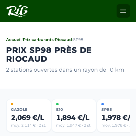
Accueil
/
Prix carburants
/
Riocaud
/
SP98
PRIX SP98 PRÈS DE
RIOCAUD
2 stations ouvertes dans un rayon de 10 km
GAZOLE
E10
SP95
2,069 €/L
1,894 €/L
1,978 €/L
moy. 2,114 € · 2 st.
moy. 1,947 € · 2 st.
moy. 1,978 € · 1 st