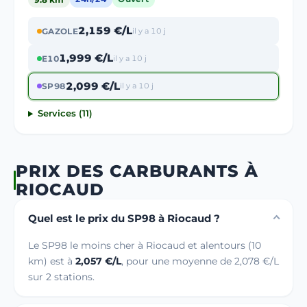
2,159 €/L
GAZOLE
il y a 10 j
1,999 €/L
E10
il y a 10 j
2,099 €/L
SP98
il y a 10 j
Services (11)
PRIX DES CARBURANTS À
RIOCAUD
Quel est le prix du SP98 à Riocaud ?
Le SP98 le moins cher à Riocaud et alentours (10
km) est à
2,057 €/L
, pour une moyenne de 2,078 €/L
sur 2 stations.