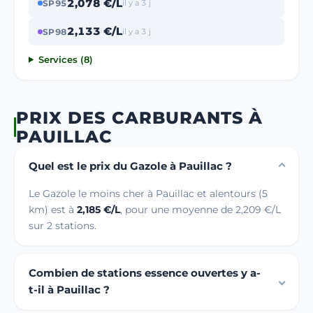
2,078 €/L
SP95
il y a 3 j
2,133 €/L
SP98
il y a 3 j
Services (8)
PRIX DES CARBURANTS À
PAUILLAC
Quel est le prix du Gazole à Pauillac ?
Le Gazole le moins cher à Pauillac et alentours (5
km) est à
2,185 €/L
, pour une moyenne de 2,209 €/L
sur 2 stations.
Combien de stations essence ouvertes y a-
t-il à Pauillac ?