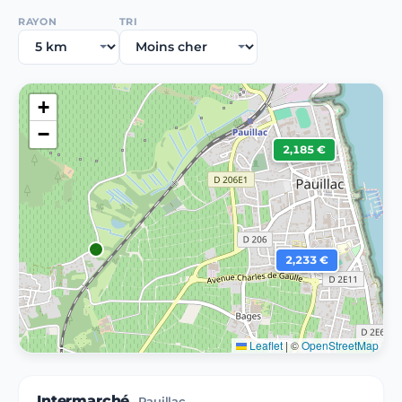
RAYON
TRI
+
−
2,185 €
2,233 €
Leaflet
|
©
OpenStreetMap
Intermarché
Pauillac