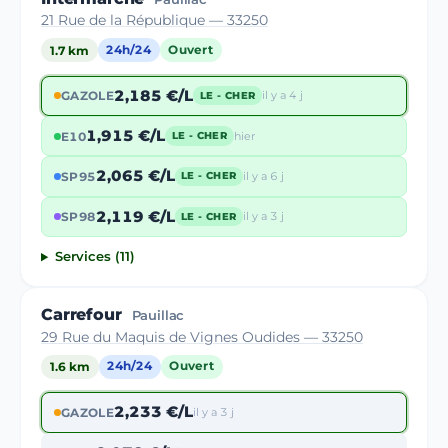
21 Rue de la République — 33250
1.7 km
24h/24
Ouvert
2,185 €/L
GAZOLE
il y a 4 j
LE - CHER
1,915 €/L
E10
hier
LE - CHER
2,065 €/L
SP95
il y a 6 j
LE - CHER
2,119 €/L
SP98
il y a 3 j
LE - CHER
Services (11)
Carrefour
Pauillac
29 Rue du Maquis de Vignes Oudides — 33250
1.6 km
24h/24
Ouvert
2,233 €/L
GAZOLE
il y a 3 j