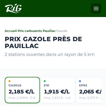
Accueil
/
Prix carburants
/
Pauillac
/
Gazole
PRIX GAZOLE PRÈS DE
PAUILLAC
2 stations ouvertes dans un rayon de 5 km
GAZOLE
E10
SP95
2,185 €/L
1,915 €/L
2,065 €/L
moy. 2,209 € · 2 st.
moy. 1,915 € · 1 st.
moy. 2,072 € · 2 st