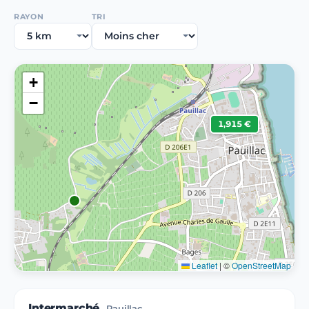
RAYON
TRI
+
−
1,915 €
Leaflet
|
©
OpenStreetMap
Intermarché
Pauillac