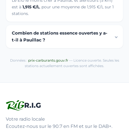
Le E10 le moins cher à Pauillac et alentours (5 km)
est à
1,915 €/L
, pour une moyenne de 1,915 €/L sur 1
stations.
Combien de stations essence ouvertes y a-
t-il à Pauillac ?
Données :
prix-carburants.gouv.fr
— Licence ouverte. Seules les
stations actuellement ouvertes sont affichées.
R.I.G
Votre radio locale
Écoutez-nous sur le 90.7 en FM et sur le DAB+.