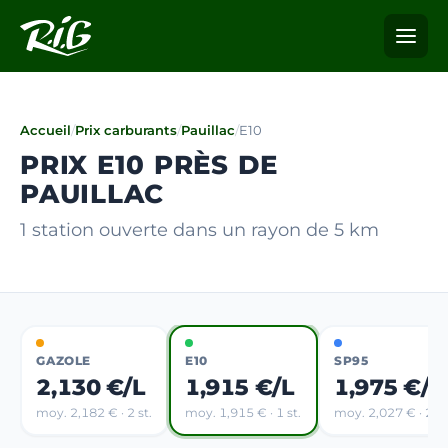
Accueil
/
Prix carburants
/
Pauillac
/
E10
PRIX E10 PRÈS DE
PAUILLAC
1 station ouverte dans un rayon de 5 km
GAZOLE
E10
SP95
2,130 €/L
1,915 €/L
1,975 €/L
moy. 2,182 € · 2 st.
moy. 1,915 € · 1 st.
moy. 2,027 € · 2 st