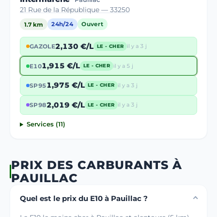
21 Rue de la République — 33250
1.7 km
24h/24
Ouvert
2,130 €/L
GAZOLE
il y a 3 j
LE - CHER
1,915 €/L
E10
il y a 5 j
LE - CHER
1,975 €/L
SP95
il y a 3 j
LE - CHER
2,019 €/L
SP98
il y a 3 j
LE - CHER
Services (11)
PRIX DES CARBURANTS À
PAUILLAC
Quel est le prix du E10 à Pauillac ?