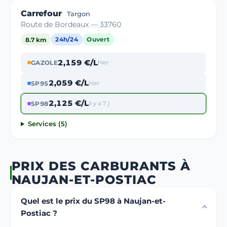
Carrefour
Targon
Route de Bordeaux — 33760
8.7 km
24h/24
Ouvert
2,159 €/L
GAZOLE
hier
2,059 €/L
SP95
hier
2,125 €/L
SP98
il y a 7 j
Services (5)
PRIX DES CARBURANTS À
NAUJAN-ET-POSTIAC
Quel est le prix du SP98 à Naujan-et-
Postiac ?