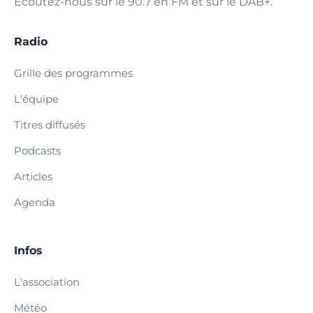
Écoutez-nous sur le 90.7 en FM et sur le DAB+.
Radio
Grille des programmes
L'équipe
Titres diffusés
Podcasts
Articles
Agenda
Infos
L'association
Météo