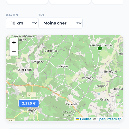
RAYON
TRI
+
−
2,125 €
Leaflet
|
©
OpenStreetMap