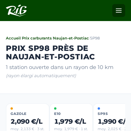
Accueil
/
Prix carburants
/
Naujan-et-Postiac
/
SP98
PRIX SP98 PRÈS DE
NAUJAN-ET-POSTIAC
1 station ouverte dans un rayon de 10 km
(rayon élargi automatiquement)
GAZOLE
E10
SP95
2,090 €/L
1,979 €/L
1,990 €/L
moy. 2,133 € · 3 st.
moy. 1,979 € · 1 st.
moy. 2,025 € · 2 st