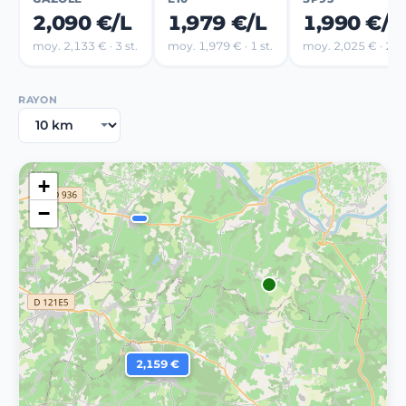
2,090 €/L
1,979 €/L
1,990 €/L
moy. 2,133 € · 3 st.
moy. 1,979 € · 1 st.
moy. 2,025 € · 2 st
RAYON
+
−
2,159 €