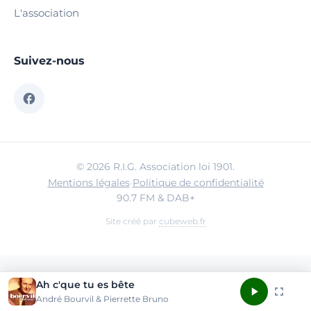
L'association
Suivez-nous
© 2026 R.I.G. Association loi 1901.
Mentions légales
·
Politique de confidentialité
90.7 FM & DAB+
Site créé par
cubeweb.fr
Ah c'que tu es bête
André Bourvil & Pierrette Bruno