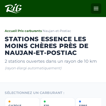
Accueil
/
Prix carburants
/
Naujan-et-Postiac
STATIONS ESSENCE LES
MOINS CHÈRES PRÈS DE
NAUJAN-ET-POSTIAC
2 stations ouvertes dans un rayon de 10 km
(rayon élargi automatiquement)
SÉLECTIONNEZ UN CARBURANT :
GAZOLE
E10
SP95