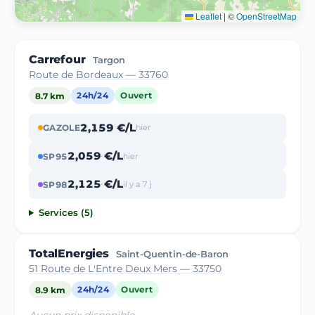
Leaflet
|
©
OpenStreetMap
Carrefour
Targon
Route de Bordeaux — 33760
8.7 km
24h/24
Ouvert
2,159 €/L
GAZOLE
hier
2,059 €/L
SP95
hier
2,125 €/L
SP98
il y a 7 j
Services (5)
TotalEnergies
Saint-Quentin-de-Baron
51 Route de L'Entre Deux Mers — 33750
8.9 km
24h/24
Ouvert
Aucun prix disponible