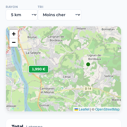
RAYON
TRI
+
−
1,990 €
Leaflet
|
©
OpenStreetMap
Total
Latresne