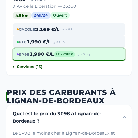
9 Av de la Liberation — 33360
4.8 km
24h/24
Ouvert
2,169 €/L
GAZOLE
il y a 8 h
1,990 €/L
E10
il y a 8 h
1,990 €/L
SP98
il y a 23 j
LE - CHER
Services (15)
PRIX DES CARBURANTS À
LIGNAN-DE-BORDEAUX
Quel est le prix du SP98 à Lignan-de-
Bordeaux ?
Le SP98 le moins cher à Lignan-de-Bordeaux et