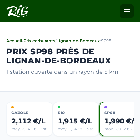
Accueil
/
Prix carburants
/
Lignan-de-Bordeaux
/
SP98
PRIX SP98 PRÈS DE
LIGNAN-DE-BORDEAUX
1 station ouverte dans un rayon de 5 km
GAZOLE
E10
SP98
2,112 €/L
1,915 €/L
1,990 €/L
moy. 2,141 € · 3 st.
moy. 1,943 € · 3 st.
moy. 2,012 € · 3 st