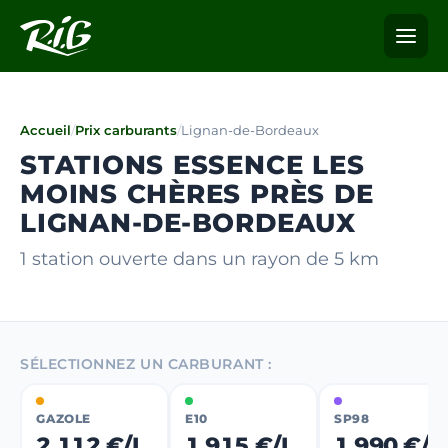
Accueil
/
Prix carburants
/
Lignan-de-Bordeaux
STATIONS ESSENCE LES
MOINS CHÈRES PRÈS DE
LIGNAN-DE-BORDEAUX
1 station ouverte dans un rayon de 5 km
SÉLECTIONNEZ UN CARBURANT :
GAZOLE
E10
SP98
2,112 €/L
1,915 €/L
1,990 €/L