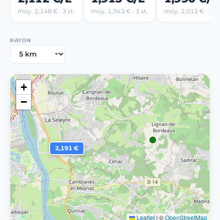
moy. 2,148 € · 3 st.
moy. 1,943 € · 3 st.
moy. 2,012 € · 3 st
RAYON
+
−
2,191 €
Leaflet
|
©
OpenStreetMap