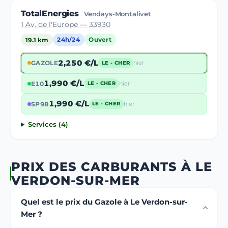
TotalEnergies
Vendays-Montalivet
1 Av. de l'Europe — 33930
19.1 km
24h/24
Ouvert
2,250 €/L
GAZOLE
hier
LE - CHER
1,990 €/L
E10
hier
LE - CHER
1,990 €/L
SP98
hier
LE - CHER
Services (4)
PRIX DES CARBURANTS À LE
VERDON-SUR-MER
Quel est le prix du Gazole à Le Verdon-sur-
Mer ?