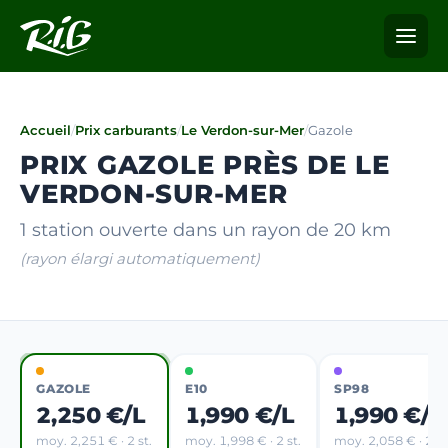
Accueil
/
Prix carburants
/
Le Verdon-sur-Mer
/
Gazole
PRIX GAZOLE PRÈS DE LE
VERDON-SUR-MER
1 station ouverte dans un rayon de 20 km
(rayon élargi automatiquement)
GAZOLE
E10
SP98
2,250 €/L
1,990 €/L
1,990 €/L
moy. 2,251 € · 2 st.
moy. 1,998 € · 2 st.
moy. 2,058 € · 2 st