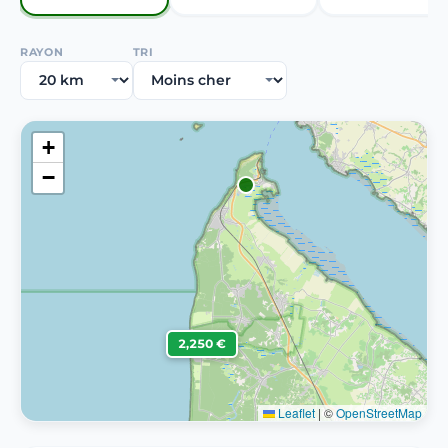
RAYON
TRI
+
−
2,250 €
Leaflet
|
©
OpenStreetMap