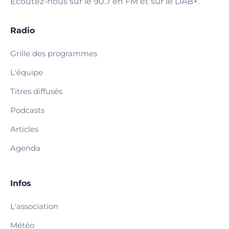
Écoutez-nous sur le 90.7 en FM et sur le DAB+.
Radio
Grille des programmes
L'équipe
Titres diffusés
Podcasts
Articles
Agenda
Infos
L'association
Météo