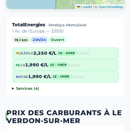
Leaflet
|
©
OpenStreetMap
TotalEnergies
Vendays-Montalivet
1 Av. de l'Europe — 33930
19.1 km
24h/24
Ouvert
2,250 €/L
GAZOLE
il y a 2 j
LE - CHER
1,990 €/L
E10
il y a 2 j
LE - CHER
1,990 €/L
SP98
il y a 2 j
LE - CHER
Services (4)
PRIX DES CARBURANTS À LE
VERDON-SUR-MER