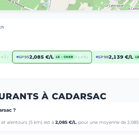
ch
2,085 €/L
2,139 €/L
y a 2 j
SP95
il y a 9 j
SP98
LE - CHER
L
BURANTS À CADARSAC
arsac ?
et alentours (5 km) est à
2,085 €/L
, pour une moyenne de 2,085 €