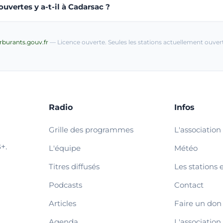
uvertes y a-t-il à Cadarsac ?
arburants.gouv.fr
— Licence ouverte. Seules les stations actuellement ouvert
Radio
Infos
Grille des programmes
L'association
+.
L'équipe
Météo
Titres diffusés
Les stations 
Podcasts
Contact
Articles
Faire un don
Agenda
L'association