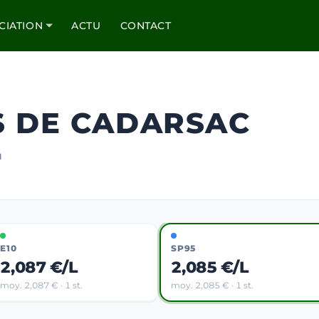
CIATION
ACTU
CONTACT
S DE CADARSAC
m
E10
SP95
2,087 €/L
2,085 €/L
moy. 2,087 € · 1 st.
moy. 2,085 € · 1 st.