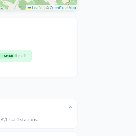
Leaflet
|
©
OpenStreetMap
il y a 9 j
E - CHER
/L sur 1 stations.