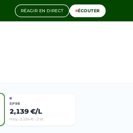
RÉAGIR EN DIRECT
ÉCOUTER
SP98
2,139 €/L
moy. 2,154 € · 2 st.