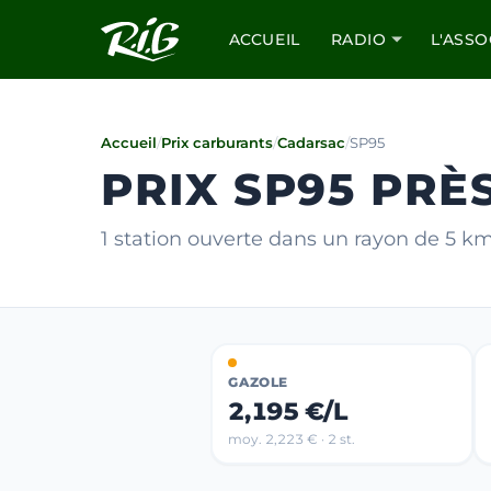
ACCUEIL
RADIO
L'ASSO
Accueil
/
Prix carburants
/
Cadarsac
/
SP95
PRIX SP95 PRÈ
1 station ouverte dans un rayon de 5 k
GAZOLE
2,195 €/L
moy. 2,223 € · 2 st.