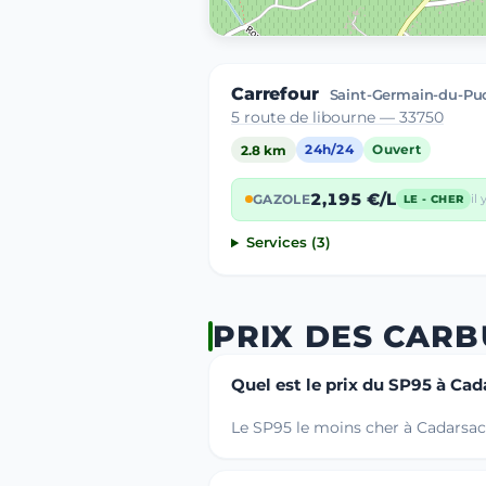
Carrefour
Saint-Germain-du-Pu
5 route de libourne — 33750
2.8 km
24h/24
Ouvert
2,195 €/L
GAZOLE
il 
LE - CHER
Services (3)
PRIX DES CAR
Quel est le prix du SP95 à Cad
Le SP95 le moins cher à Cadarsac 