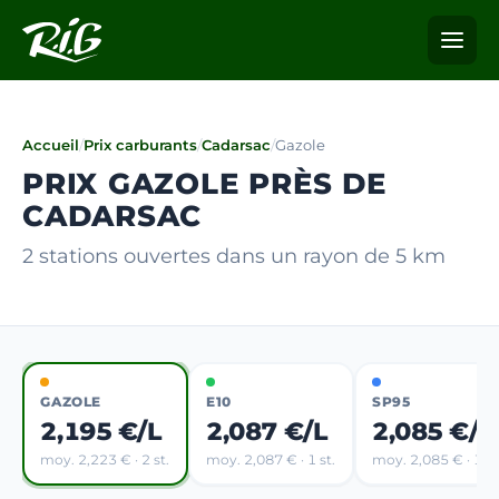
Accueil
/
Prix carburants
/
Cadarsac
/
Gazole
PRIX GAZOLE PRÈS DE
CADARSAC
2 stations ouvertes dans un rayon de 5 km
GAZOLE
E10
SP95
2,195 €/L
2,087 €/L
2,085 €/L
moy. 2,223 € · 2 st.
moy. 2,087 € · 1 st.
moy. 2,085 € · 1 st