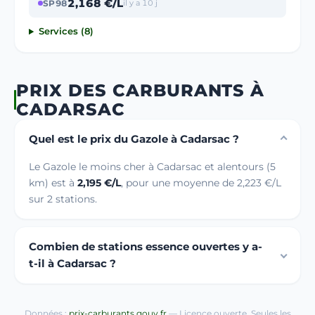
2,168 €/L
SP98
il y a 10 j
Services (8)
PRIX DES CARBURANTS À
CADARSAC
Quel est le prix du Gazole à Cadarsac ?
Le Gazole le moins cher à Cadarsac et alentours (5
km) est à
2,195 €/L
, pour une moyenne de 2,223 €/L
sur 2 stations.
Combien de stations essence ouvertes y a-
t-il à Cadarsac ?
Données :
prix-carburants.gouv.fr
— Licence ouverte. Seules les