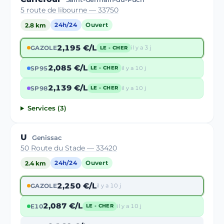
5 route de libourne — 33750
2.8 km
24h/24
Ouvert
2,195 €/L
GAZOLE
il y a 3 j
LE - CHER
2,085 €/L
SP95
il y a 10 j
LE - CHER
2,139 €/L
SP98
il y a 10 j
LE - CHER
Services (3)
U
Genissac
50 Route du Stade — 33420
2.4 km
24h/24
Ouvert
2,250 €/L
GAZOLE
il y a 10 j
2,087 €/L
E10
il y a 10 j
LE - CHER