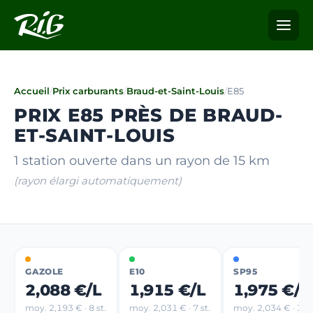
Accueil
/
Prix carburants
/
Braud-et-Saint-Louis
/
E85
PRIX E85 PRÈS DE BRAUD-
ET-SAINT-LOUIS
1 station ouverte dans un rayon de 15 km
(rayon élargi automatiquement)
GAZOLE
E10
SP95
2,088 €/L
1,915 €/L
1,975 €/L
moy. 2,193 € · 8 st.
moy. 2,031 € · 7 st.
moy. 2,034 € · 3 st