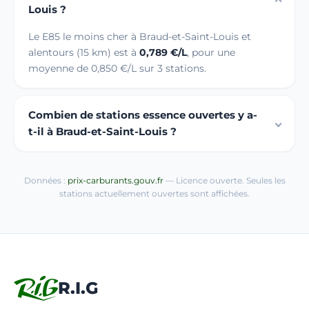
Louis ?
Le E85 le moins cher à Braud-et-Saint-Louis et
alentours (15 km) est à
0,789 €/L
, pour une
moyenne de 0,850 €/L sur 3 stations.
Combien de stations essence ouvertes y a-
t-il à Braud-et-Saint-Louis ?
Données :
prix-carburants.gouv.fr
— Licence ouverte. Seules les
stations actuellement ouvertes sont affichées.
R.I.G