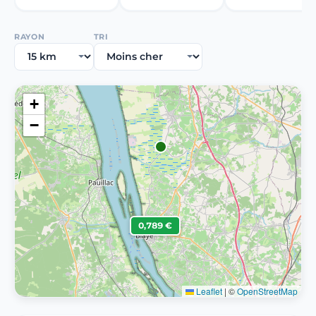
RAYON
TRI
+
−
0,789 €
Leaflet
|
©
OpenStreetMap