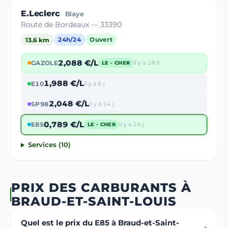
E.Leclerc
Blaye
Route de Bordeaux — 33390
13.6 km
24h/24
Ouvert
2,088 €/L
GAZOLE
il y a 18 h
LE - CHER
1,988 €/L
E10
il y a 6 j
2,048 €/L
SP98
il y a 14 j
0,789 €/L
E85
il y a 14 j
LE - CHER
Services (10)
PRIX DES CARBURANTS À
BRAUD-ET-SAINT-LOUIS
Quel est le prix du E85 à Braud-et-Saint-