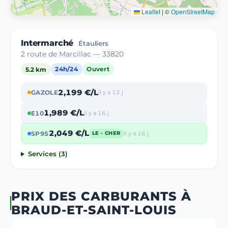
Leaflet
|
©
OpenStreetMap
Intermarché
Étauliers
2 route de Marcillac — 33820
5.2 km
24h/24
Ouvert
2,199 €/L
GAZOLE
il y a 12 j
1,989 €/L
E10
il y a 16 j
2,049 €/L
SP95
il y a 16 j
LE - CHER
Services (3)
PRIX DES CARBURANTS À
BRAUD-ET-SAINT-LOUIS