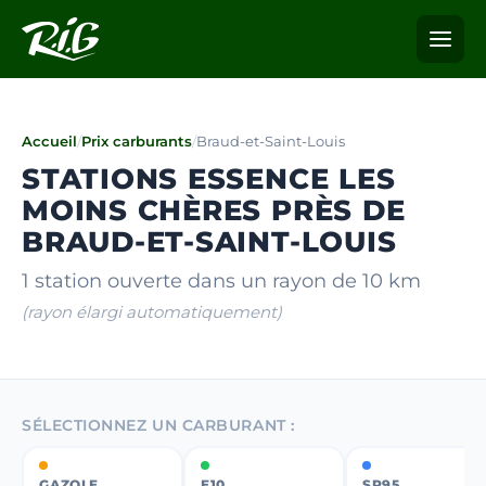
Accueil
/
Prix carburants
/
Braud-et-Saint-Louis
STATIONS ESSENCE LES
MOINS CHÈRES PRÈS DE
BRAUD-ET-SAINT-LOUIS
1 station ouverte dans un rayon de 10 km
(rayon élargi automatiquement)
SÉLECTIONNEZ UN CARBURANT :
GAZOLE
E10
SP95