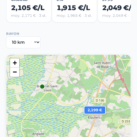
2,105 €/L
1,915 €/L
2,049 €/L
moy. 2,171 € · 3 st.
moy. 1,965 € · 3 st.
moy. 2,049 € · 1 st
RAYON
+
−
2,199 €