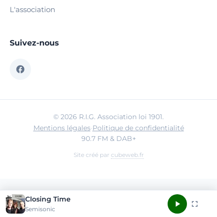
L'association
Suivez-nous
© 2026 R.I.G. Association loi 1901.
Mentions légales
·
Politique de confidentialité
90.7 FM & DAB+
Site créé par
cubeweb.fr
Closing Time
Semisonic