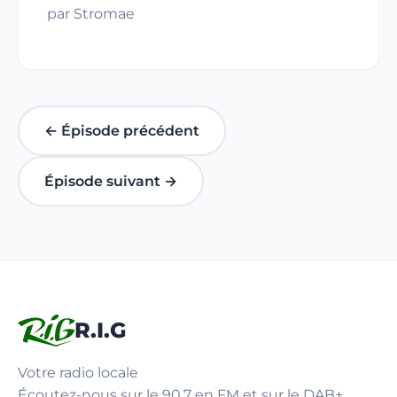
par Stromae
← Épisode précédent
Épisode suivant →
R.I.G
Votre radio locale
Écoutez-nous sur le 90.7 en FM et sur le DAB+.