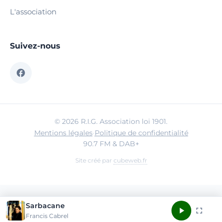
L'association
Suivez-nous
© 2026 R.I.G. Association loi 1901.
Mentions légales
·
Politique de confidentialité
90.7 FM & DAB+
Site créé par
cubeweb.fr
Sarbacane
Francis Cabrel