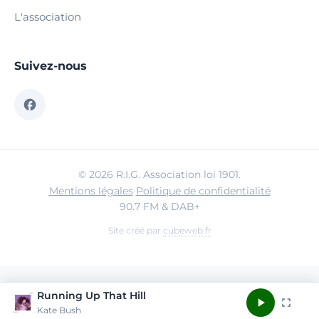
L'association
Suivez-nous
© 2026 R.I.G. Association loi 1901.
Mentions légales
·
Politique de confidentialité
90.7 FM & DAB+
Site créé par
cubeweb.fr
Running Up That Hill
Kate Bush