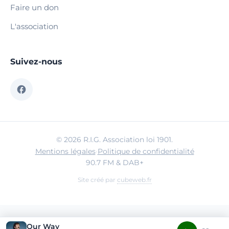
Faire un don
L'association
Suivez-nous
© 2026 R.I.G. Association loi 1901.
Mentions légales
·
Politique de confidentialité
90.7 FM & DAB+
Site créé par
cubeweb.fr
Our Way