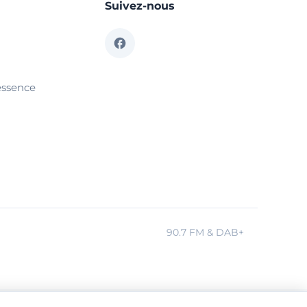
Suivez-nous
essence
90.7 FM & DAB+