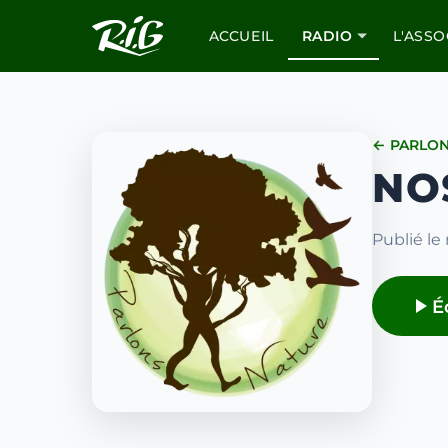
ACCUEIL
RADIO
L'ASSO
← PARLON
NO
Publié le
É