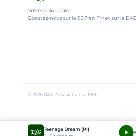
Votre radio locale
Écoutez-nous sur le 90.7 en FM et sur le DAB
© 2026 R.I.G. Association loi 1901.
Teenage Dream (PI)
TH3 Nobodies