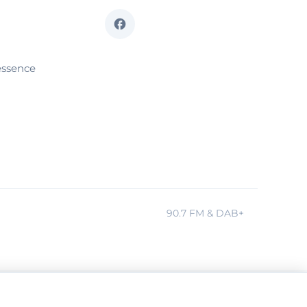
essence
90.7 FM & DAB+