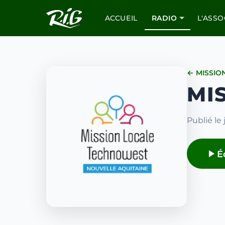
ACCUEIL
RADIO
L'ASSO
← MISSIO
MI
Publié le 
É