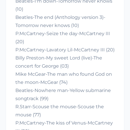
Beatles-I'm down-Tomorrow never knows
(10)
Beatles-The end (Anthology version 3)-
Tomorrow never knows (10)
P.McCartney-Seize the day-McCartney III
(20)
P.McCartney-Lavatory Lil-McCartney III (20)
Billy Preston-My sweet Lord (live)-The
concert for George (03)
Mike McGear-The man who found God on
the moon-McGear (74)
Beatles-Nowhere man-Yellow submarine
songtrack (99)
R.Starr-Scouse the mouse-Scouse the
mouse (77)
P.McCartney-The kiss of Venus-McCartney