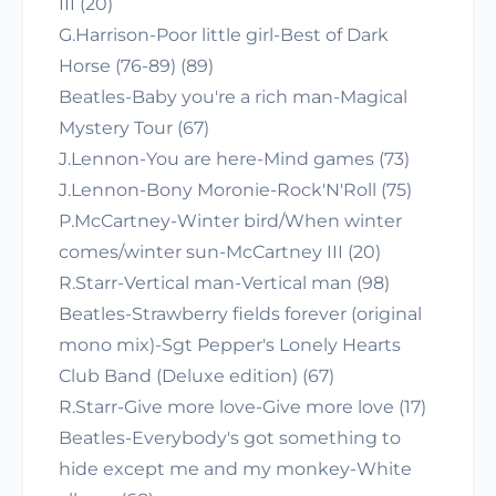
III (20)
G.Harrison-Poor little girl-Best of Dark
Horse (76-89) (89)
Beatles-Baby you're a rich man-Magical
Mystery Tour (67)
J.Lennon-You are here-Mind games (73)
J.Lennon-Bony Moronie-Rock'N'Roll (75)
P.McCartney-Winter bird/When winter
comes/winter sun-McCartney III (20)
R.Starr-Vertical man-Vertical man (98)
Beatles-Strawberry fields forever (original
mono mix)-Sgt Pepper's Lonely Hearts
Club Band (Deluxe edition) (67)
R.Starr-Give more love-Give more love (17)
Beatles-Everybody's got something to
hide except me and my monkey-White