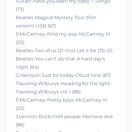
R.Starr-Have you seen my baby ? -Ringo
(73)
Beatles-Magical Mystery Tour (film
version)-USB (67)
P.McCartney-Find my way-McCartney III
(20)
Beatles-Two of us (21 mix)-Let it be (70-21)
Beatles-You can't do that-A hard day's
night (64)
G.Harrison-Just for today-Cloud nine (87)
Traveling Wilburys-Heading for the light-
Traveling Wilburys vol. 1 (88)
P.McCartney-Pretty boys-McCartney III
(20)
J.Lennon-Rock'n'roll people-Menlove Ave.
(86)