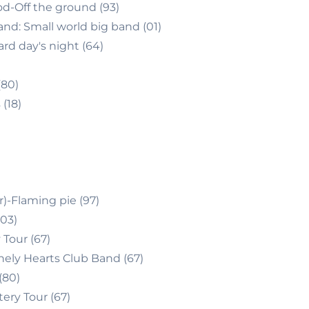
d-Off the ground (93)
and: Small world big band (01)
rd day's night (64)
(80)
(18)
r)-Flaming pie (97)
03)
 Tour (67)
onely Hearts Club Band (67)
(80)
ery Tour (67)