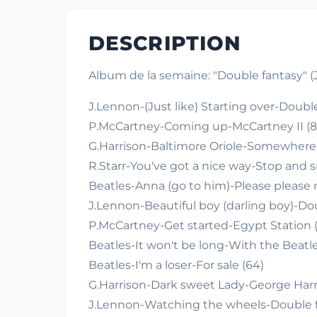
DESCRIPTION
Album de la semaine: "Double fantasy" 
J.Lennon-(Just like) Starting over-Double
P.McCartney-Coming up-McCartney II (8
G.Harrison-Baltimore Oriole-Somewhere 
R.Starr-You've got a nice way-Stop and sm
Beatles-Anna (go to him)-Please please 
J.Lennon-Beautiful boy (darling boy)-Dou
P.McCartney-Get started-Egypt Station (
Beatles-It won't be long-With the Beatle
Beatles-I'm a loser-For sale (64)
G.Harrison-Dark sweet Lady-George Harr
J.Lennon-Watching the wheels-Double f