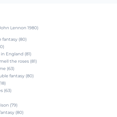
(John Lennon 1980)
 fantasy (80)
0)
in England (81)
ell the roses (81)
me (63)
ble fantasy (80)
18)
s (63)
ison (79)
antasy (80)