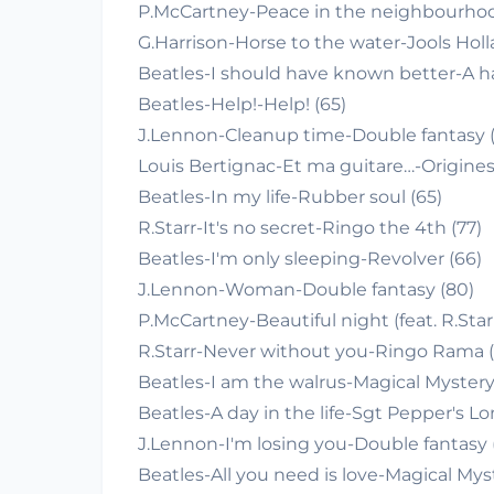
P.McCartney-Peace in the neighbourhoo
G.Harrison-Horse to the water-Jools Holl
Beatles-I should have known better-A ha
Beatles-Help!-Help! (65)
J.Lennon-Cleanup time-Double fantasy 
Louis Bertignac-Et ma guitare…-Origines 
Beatles-In my life-Rubber soul (65)
R.Starr-It's no secret-Ringo the 4th (77)
Beatles-I'm only sleeping-Revolver (66)
J.Lennon-Woman-Double fantasy (80)
P.McCartney-Beautiful night (feat. R.Star
R.Starr-Never without you-Ringo Rama (
Beatles-I am the walrus-Magical Mystery
Beatles-A day in the life-Sgt Pepper's L
J.Lennon-I'm losing you-Double fantasy 
Beatles-All you need is love-Magical Myst