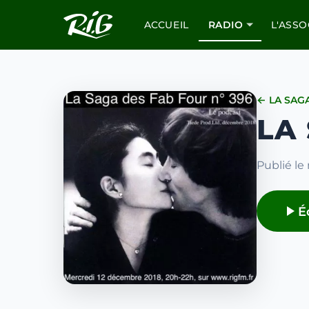
ACCUEIL
RADIO
L'ASSO
← LA SAG
LA
Publié le
É