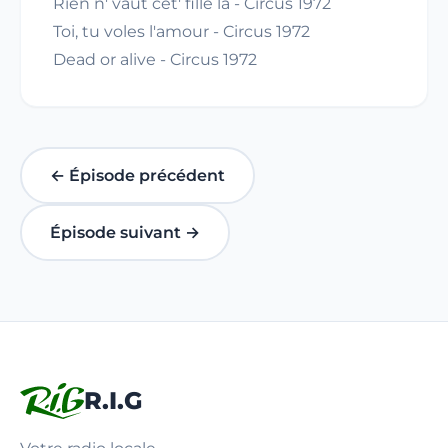
Rien n' vaut cet' fille là - Circus 1972
Toi, tu voles l'amour - Circus 1972
Dead or alive - Circus 1972
← Épisode précédent
Épisode suivant →
R.I.G