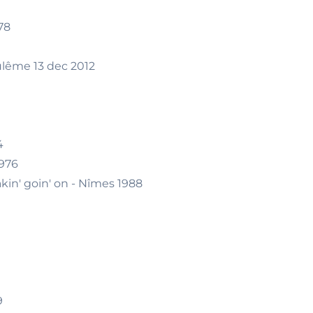
.78
ulême 13 dec 2012
4
1976
kin' goin' on - Nîmes 1988
9