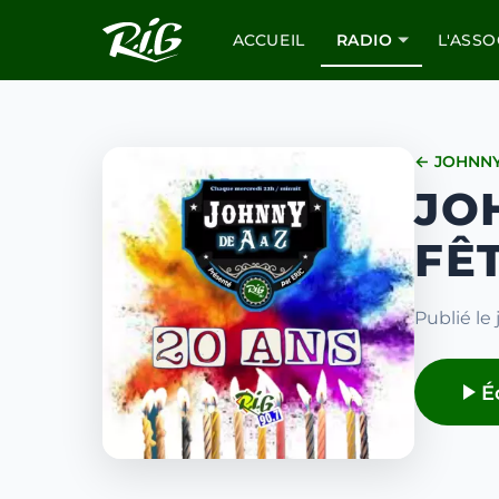
ACCUEIL
RADIO
L'ASSO
← JOHNNY
JO
FÊ
Publié le 
É