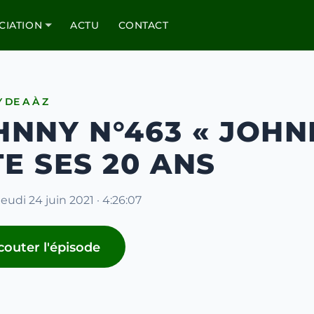
CIATION
ACTU
CONTACT
 DE A À Z
HNNY N°463 « JOHNN
TE SES 20 ANS
jeudi 24 juin 2021 · 4:26:07
couter l'épisode