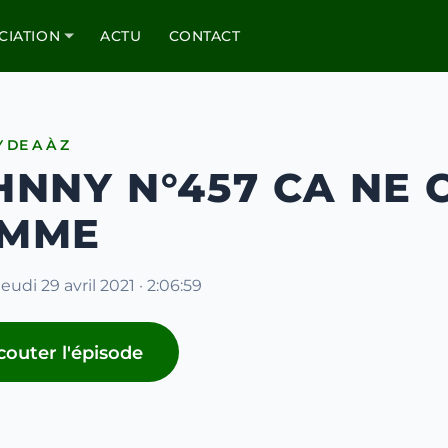
CIATION
ACTU
CONTACT
 DE A À Z
HNNY N°457 CA NE 
MME
jeudi 29 avril 2021 · 2:06:59
couter l'épisode