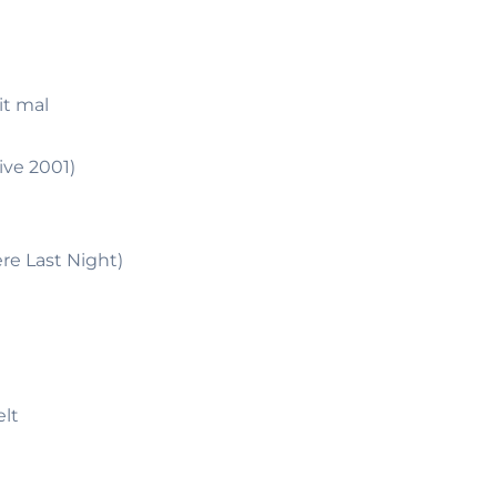
it mal
live 2001)
re Last Night)
elt