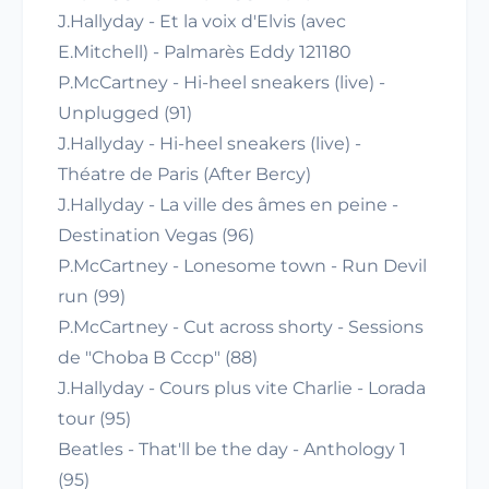
J.Hallyday - Et la voix d'Elvis (avec
E.Mitchell) - Palmarès Eddy 121180
P.McCartney - Hi-heel sneakers (live) -
Unplugged (91)
J.Hallyday - Hi-heel sneakers (live) -
Théatre de Paris (After Bercy)
J.Hallyday - La ville des âmes en peine -
Destination Vegas (96)
P.McCartney - Lonesome town - Run Devil
run (99)
P.McCartney - Cut across shorty - Sessions
de "Choba B Cccp" (88)
J.Hallyday - Cours plus vite Charlie - Lorada
tour (95)
Beatles - That'll be the day - Anthology 1
(95)