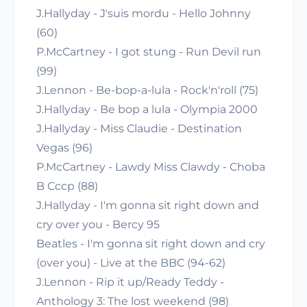
J.Hallyday - J'suis mordu - Hello Johnny
(60)
P.McCartney - I got stung - Run Devil run
(99)
J.Lennon - Be-bop-a-lula - Rock'n'roll (75)
J.Hallyday - Be bop a lula - Olympia 2000
J.Hallyday - Miss Claudie - Destination
Vegas (96)
P.McCartney - Lawdy Miss Clawdy - Choba
B Cccp (88)
J.Hallyday - I'm gonna sit right down and
cry over you - Bercy 95
Beatles - I'm gonna sit right down and cry
(over you) - Live at the BBC (94-62)
J.Lennon - Rip it up/Ready Teddy -
Anthology 3: The lost weekend (98)