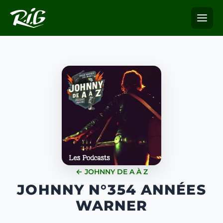
← JOHNNY DE A À Z
JOHNNY N°354 ANNÉES
WARNER