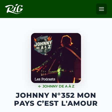
← JOHNNY DE A À Z
JOHNNY N°352 MON
PAYS C’EST L'AMOUR