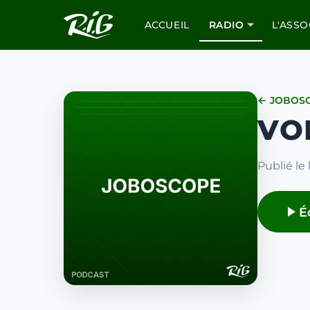
ACCUEIL
RADIO
L'ASSO
← JOBOS
VO
Publié le
É