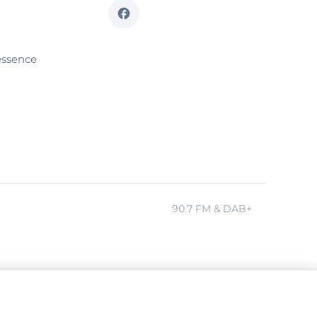
essence
90.7 FM & DAB+