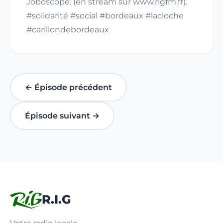
Joboscope. (en stream sur www.rigfm.fr).
#solidarité #social #bordeaux #lacloche
#carillondebordeaux
← Épisode précédent
Épisode suivant →
R.I.G