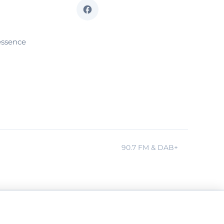
essence
90.7 FM & DAB+