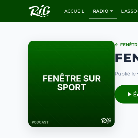
ACCUEIL
RADIO
L'ASSO
← FENÊTR
FE
Publié le
É