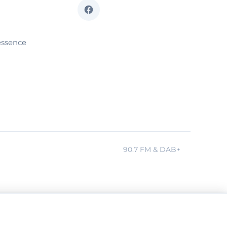
essence
90.7 FM & DAB+