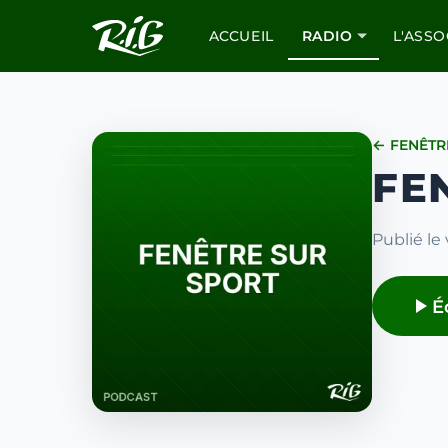
ACCUEIL
RADIO
L'ASSO
← FENÊTR
FE
Publié le
É