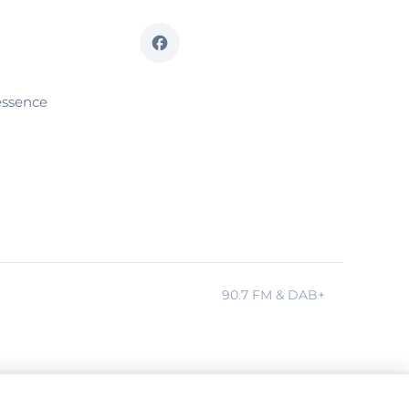
essence
90.7 FM & DAB+