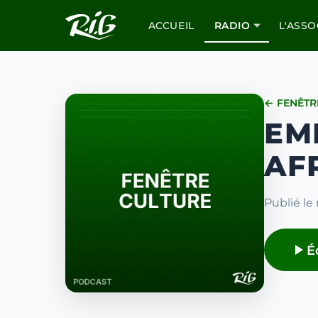
ACCUEIL
RADIO
L'ASSO
← FENÊTR
EM
AF
Publié le 
É