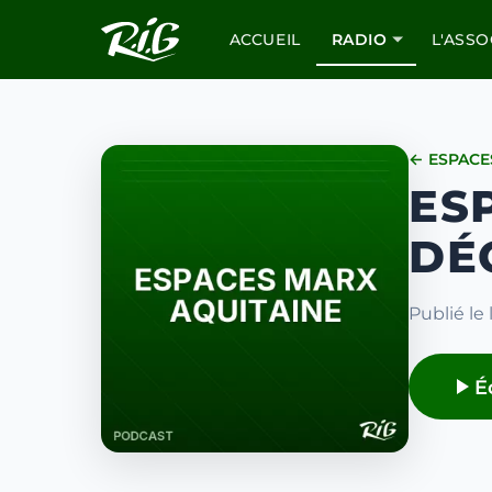
ACCUEIL
RADIO
L'ASSO
← ESPACE
ES
DÉ
Publié le
É