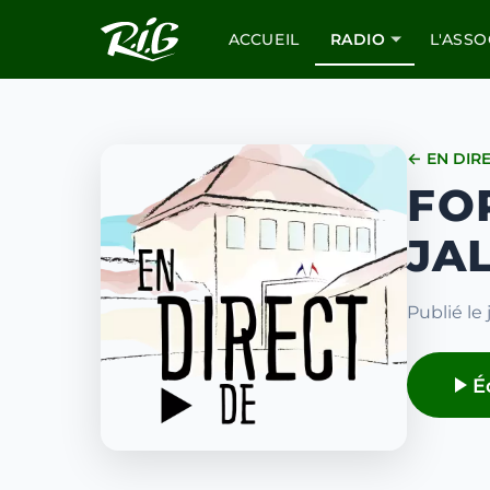
ACCUEIL
RADIO
L'ASSO
← EN DIR
FO
JAL
Publié le 
É