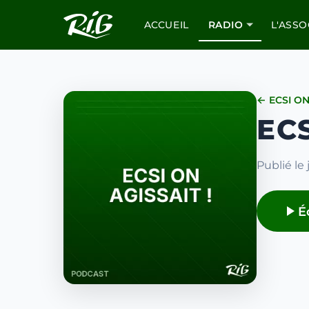
ACCUEIL
RADIO
L'ASSO
← ECSI ON
ECS
Publié le 
É