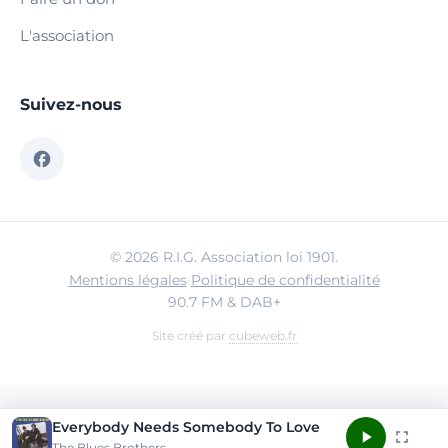
L'association
Suivez-nous
© 2026 R.I.G. Association loi 1901.
Mentions légales
·
Politique de confidentialité
90.7 FM & DAB+
Site créé par
cubeweb.fr
Everybody Needs Somebody To Love
The Blues Brothers