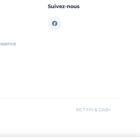
Suivez-nous
essence
90.7 FM & DAB+