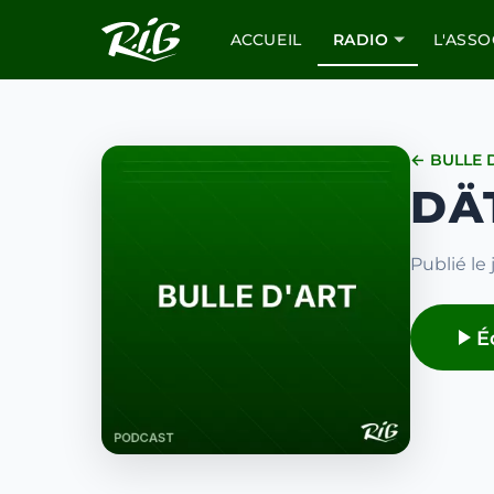
ACCUEIL
RADIO
L'ASSO
← BULLE 
DÄ
Publié le
É